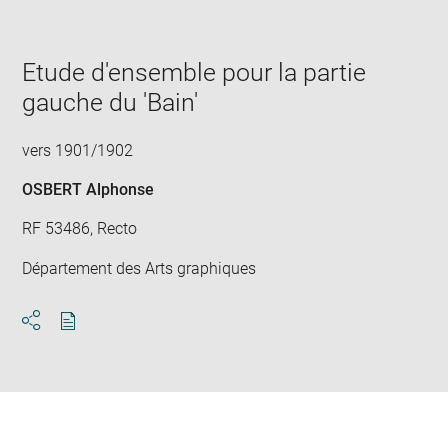
image
in
new
window
Etude d'ensemble pour la partie
gauche du 'Bain'
vers 1901/1902
OSBERT Alphonse
RF 53486, Recto
Département des Arts graphiques
Download
Share
pdf