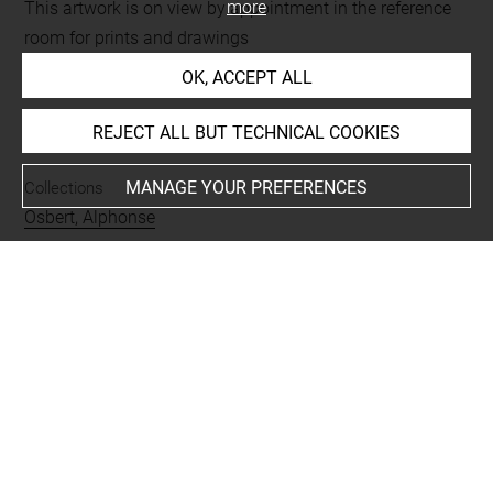
more
This artwork is on view by appointment in the reference
room for prints and drawings
OK, ACCEPT ALL
INDEX
REJECT ALL BUT TECHNICAL COOKIES
MANAGE YOUR PREFERENCES
Collections
Osbert, Alphonse
Places
Vichy, établissement thermal, oeuvre en rapport
Subjects
Osbert, Alphonse, Le bain (Vichy)
Techniques
fusain
-
papier gris
-
rehauts de blanc