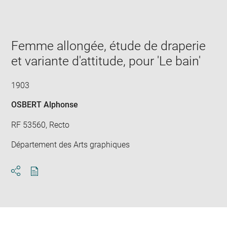
Enlarge
image
in
new
window
Femme allongée, étude de draperie
et variante d'attitude, pour 'Le bain'
1903
OSBERT Alphonse
RF 53560, Recto
Département des Arts graphiques
Download
Share
pdf