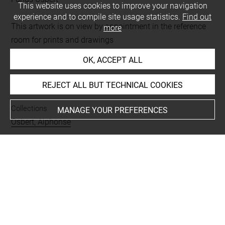
This website uses cookies to improve your navigation
experience and to compile site usage statistics.
Find out
This artwork is on view by appointment in the reference
more
room for prints and drawings
OK, ACCEPT ALL
INDEX
REJECT ALL BUT TECHNICAL COOKIES
Collections
MANAGE YOUR PREFERENCES
Osbert, Alphonse
Places
Vichy, établissement thermal, oeuvre en rapport
Subjects
Osbert, Alphonse, Le bain (Vichy)
Techniques
fusain
-
papier calque
-
rehauts de blanc