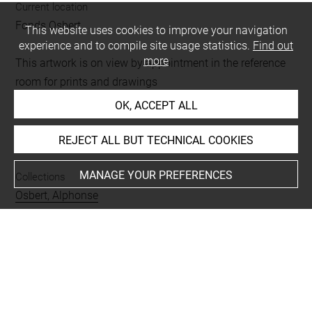
Current location
Fonds Osbert
This website uses cookies to improve your navigation
experience and to compile site usage statistics.
Find out
more
This artwork is on view by appointment in the reference
room for prints and drawings
OK, ACCEPT ALL
INDEX
REJECT ALL BUT TECHNICAL COOKIES
MANAGE YOUR PREFERENCES
Collections
Osbert, Alphonse
Places
Paris, Conservatoire de musique et de déclamation,
oeuvre en rapport
Subjects
muse
-
Osbert, Alphonse, Le retour du jour