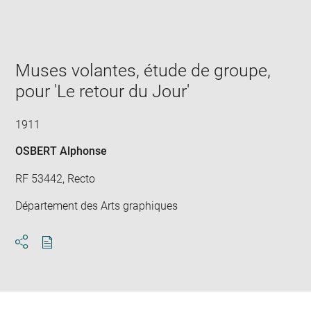
Enlarge
image
in
new
window
Muses volantes, étude de groupe,
pour 'Le retour du Jour'
1911
OSBERT Alphonse
RF 53442, Recto
Département des Arts graphiques
Download
Share
pdf