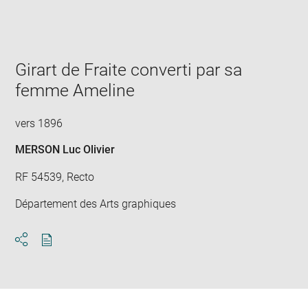
Enlarge
image
in
new
window
Girart de Fraite converti par sa
femme Ameline
vers 1896
MERSON Luc Olivier
RF 54539, Recto
Département des Arts graphiques
Download
Share
pdf