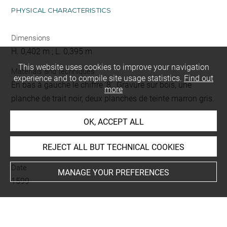
PHYSICAL CHARACTERISTICS
Dimensions
H. 0,402 m ; L. 0,395 m
This website uses cookies to improve your navigation
Materials and techniques
experience and to compile site usage statistics.
Find out
En bas à gauche le chiffre '8'. Gravure sur bois, une
more
planche de trait noir, deux planches de teinte marron gris.
OK, ACCEPT ALL
PLACES AND DATES
REJECT ALL BUT TECHNICAL COOKIES
Date
MANAGE YOUR PREFERENCES
1599
HISTORY