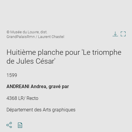
Enlarge
Image
© Musée du Louvre, dist.
image
caption:
GrandPalaisRmn / Laurent Chastel
in
Downlo
Enla
new
image
ima
window
Huitième planche pour 'Le triomphe
in
new
de Jules César'
win
1599
ANDREANI Andrea
, gravé par
4368 LR/ Recto
Département des Arts graphiques
Download
Share