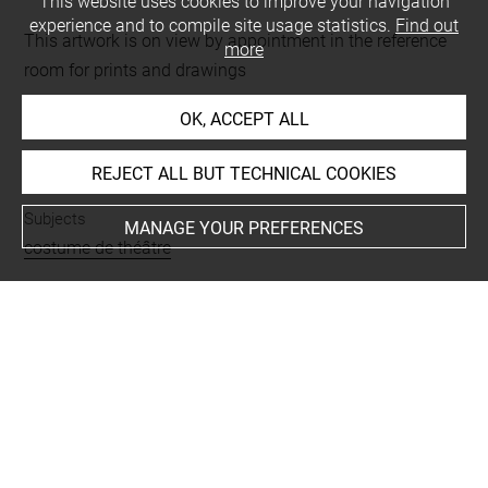
This website uses cookies to improve your navigation
experience and to compile site usage statistics.
Find out
This artwork is on view by appointment in the reference
more
room for prints and drawings
OK, ACCEPT ALL
INDEX
REJECT ALL BUT TECHNICAL COOKIES
Subjects
MANAGE YOUR PREFERENCES
costume de théâtre
Techniques
eau-forte
Last updated on 05.12.2025
The contents of this entry do not necessarily take
account of the latest data.