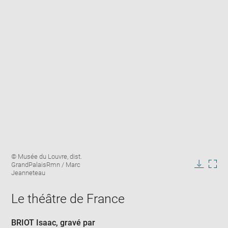
Enlarge
Image
© Musée du Louvre, dist.
image
caption:
GrandPalaisRmn / Marc
in
Downlo
Enla
Jeanneteau
new
image
ima
window
in
Le théâtre de France
new
win
BRIOT Isaac
, gravé par