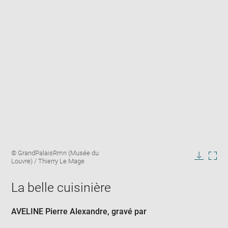
Enlarge
Image
© GrandPalaisRmn (Musée du
image
caption:
Louvre) / Thierry Le Mage
in
Downlo
Enla
new
image
ima
window
La belle cuisinière
in
new
win
AVELINE Pierre Alexandre
, gravé par