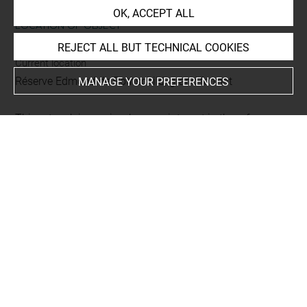
OK, ACCEPT ALL
LOCATION OF OBJECT
REJECT ALL BUT TECHNICAL COOKIES
Current location
Réserve Edmond de Rothschild, grand format
MANAGE YOUR PREFERENCES
This artwork is on view by appointment in the reference
room for prints and drawings
INDEX
Collections
Béhague, Octave de
Places
Paris, Musée Cognacq-Jay, oeuvre en rapport
-
Paris,