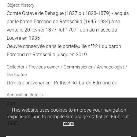
Object history
Comte Octave de Behague (1827 ou 1828-1879) - acquis
par le baron Edmond de Rothschild (1845-1934) à sa
vente le 20 février 1877, lot 1707 ; don au musée du
Louvre en 1935
Oeuvre conservée dans le portefeuille n°221 du baron
Edmond de Rothschild jusqu'en 2019.
Collector / Previous owner / Commissioner / Archaeologist /
Dedicatee
Dernière provenance : Rothschild, baron Edmond de
Acquisition details
don
This website uses cookies to improve your navigation
Acquisition date
experience and to compile site usage statistics.
Find out
1935
more