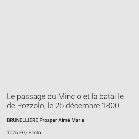
Enlarge
image
in
new
window
Le passage du Mincio et la bataille
de Pozzolo, le 25 décembre 1800
BRUNELLIERE Prosper Aimé Marie
1076 FG/ Recto