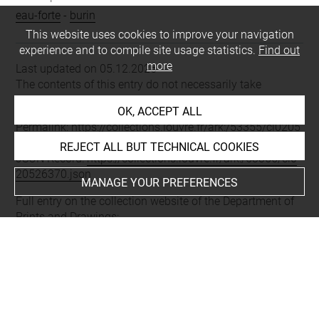
eau-forte
-
burin
This website uses cookies to improve your navigation
experience and to compile site usage statistics.
Find out
more
Last updated on 05.12.2025
The contents of this entry do not necessarily take
account of the latest data.
OK, ACCEPT ALL
Permalink:
https://collections.louvre.fr/ark:/53355/cl0205
26370
REJECT ALL BUT TECHNICAL COOKIES
JSON Record:
https://collections.louvre.fr/ark:/53355/cl0
20526370.json
MANAGE YOUR PREFERENCES
Full entry on the collection website of the Department of
Prints and Drawings:
http://arts-graphiques.louvre.fr/detail/oeuvres/1/526370-
Le-passage-du-Mincio-et-la-bataille-de-Pozzolo-le-25-de
cembre-1800