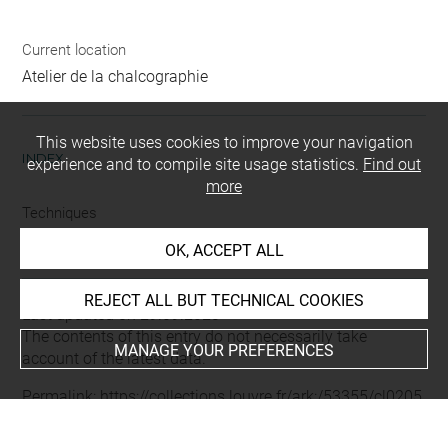
Current location
Atelier de la chalcographie
This website uses cookies to improve your navigation
INDEX
experience and to compile site usage statistics.
Find out
more
Techniques
aquatinte
OK, ACCEPT ALL
REJECT ALL BUT TECHNICAL COOKIES
Last updated on 29.09.2023
The contents of this entry do not necessarily take
MANAGE YOUR PREFERENCES
account of the latest data.
Permalink:
https://collections.louvre.fr/ark:/53355/cl0205
28534
JSON Record:
https://collections.louvre.fr/ark:/53355/cl0