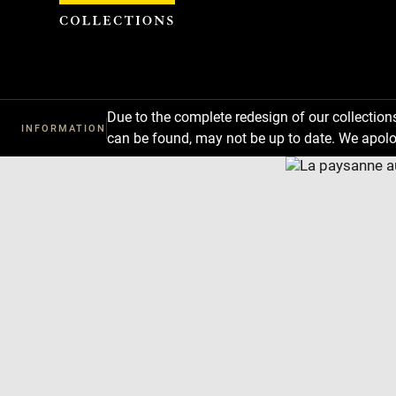
Cookies management panel
Due to the complete redesign of our collectio
INFORMATION
can be found, may not be up to date. We apolo
Download
Next
Previous