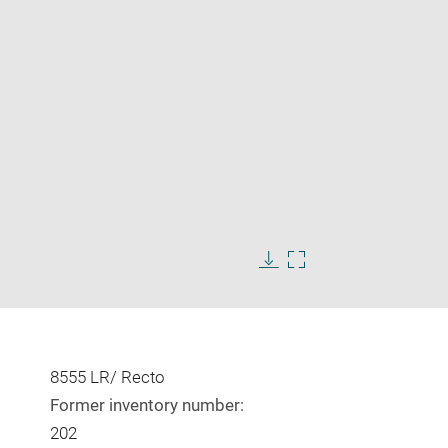
Enlarge
image
in
Download
Enlarge
new
image
image
window
in
new
window
8555 LR/ Recto
Former inventory number:
202