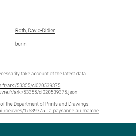
Roth, David-Didier
burin
cessarily take account of the latest data.
vre.fr/ark:/53355/cl020539375
louvre.fr/ark:/53355/cl020539375.json
e of the Department of Prints and Drawings:
detail/oeuvres/1/539375-La-paysanne-au-marche