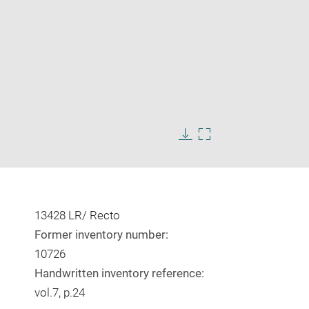
Enlarge
image
in
Download
Enlarge
new
image
image
window
in
new
window
13428 LR/ Recto
Former inventory number:
10726
Handwritten inventory reference:
vol.7, p.24