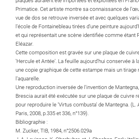
plaques auraient été importées et exploitées en France
Primatice. Cet artiste montre sa connaissance de l'œ
vue de dos se retrouve inversée et avec quelques vari
l'école de Fontainebleau tirées d'une peinture aujourd'h
et qui représentait une scène identifiée comme étant 
Eléazar.
Cette composition est gravée sur une plaque de cuivre 
'Hercule et Antée'. La feuille aujourd'hui conservée à 
une copie graphique de cette estampe mais un tirage r
l'aquarelle.
Une reproduction inversée de l'invention de Mantegna,
Brescia aurait été exécutée sur une plaque de cuivre ré
pour reproduire le 'Virtus combusta' de Mantegna. (L. 
Paris, 2008, p.335 et 336, n°139).
Bibliographie :
M. Zucker, TIB, 1984, n°2506.029a