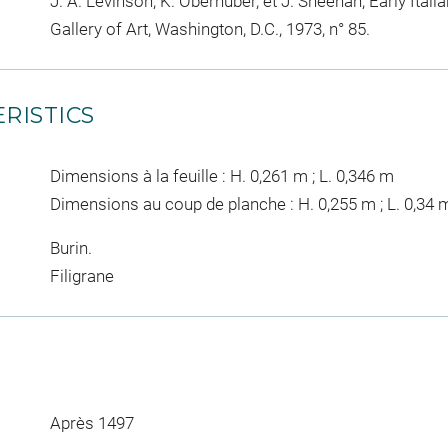
J. A. Levinson, K. Oberhuber, et J. Sheehan, Early Ital
Gallery of Art, Washington, D.C., 1973, n° 85.
RISTICS
Dimensions à la feuille : H. 0,261 m ; L. 0,346 m
Dimensions au coup de planche : H. 0,255 m ; L. 0,34 
Burin.
Filigrane
Après 1497