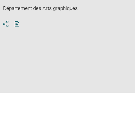
Département des Arts graphiques
Download
Share
pdf