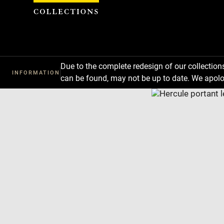
Cookies management panel
Due to the complete redesign of our collectio
INFORMATION
can be found, may not be up to date. We apolo
Download
Next
Previous