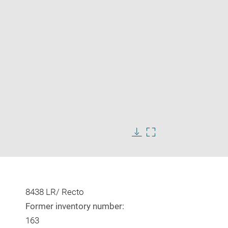
Enlarge
image
in
Download
Enlarge
new
image
image
window
in
new
window
8438 LR/ Recto
Former inventory number:
163