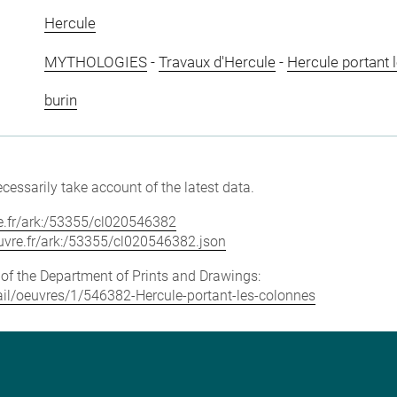
Hercule
MYTHOLOGIES
-
Travaux d'Hercule
-
Hercule portant 
burin
cessarily take account of the latest data.
vre.fr/ark:/53355/cl020546382
louvre.fr/ark:/53355/cl020546382.json
e of the Department of Prints and Drawings:
etail/oeuvres/1/546382-Hercule-portant-les-colonnes