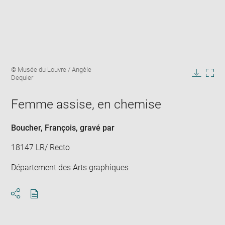
Enlarge
Image
© Musée du Louvre / Angèle
image
caption:
Dequier
in
Downlo
Enla
new
image
ima
window
Femme assise, en chemise
in
new
win
Boucher, François
, gravé par
18147 LR/ Recto
Département des Arts graphiques
Download
Share
pdf