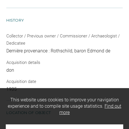
HISTORY
Collector / Previous owner / Commissioner / Archaeologist /
Dedicatee
Dernière provenance : Rothschild, baron Edmond de
Acquisition details
don
Acquisition date
1935
This website uses cookies to improve your navigation
experience and to compile site usage statistics.
Find out
more
LOCATION OF OBJECT
Current location