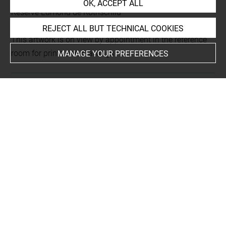
OK, ACCEPT ALL
Réserve Edmond de Rothschild
REJECT ALL BUT TECHNICAL COOKIES
This artwork is on view by appointment in the reference
room for prints and drawings
MANAGE YOUR PREFERENCES
INDEX
Collections
Roth, David-Didier
Places
New York, Pierpont Morgan Library, oeuvre en rapport
Subjects
Femme assise
Techniques