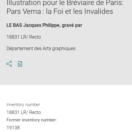
window
Illustration pour le Bréviaire de Paris:
in
new
Pars Verna : la Foi et les Invalides
win
LE BAS Jacques Philippe
, gravé par
18831 LR/ Recto
Département des Arts graphiques
Download
Share
pdf
Inventory number
18831 LR/ Recto
Former inventory number:
19138