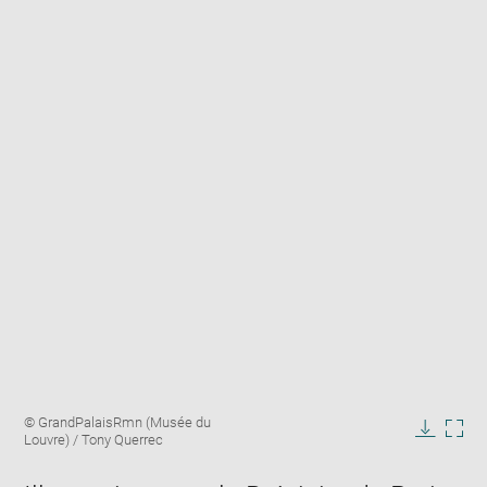
Enlarge
Image
© GrandPalaisRmn (Musée du
image
caption:
Louvre) / Tony Querrec
in
Downlo
Enla
new
image
ima