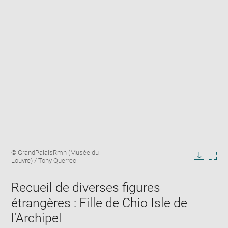
Enlarge
Image
© GrandPalaisRmn (Musée du
image
caption:
Louvre) / Tony Querrec
in
Downlo
Enla
new
image
ima
window
Recueil de diverses figures
in
new
étrangères : Fille de Chio Isle de
win
l'Archipel