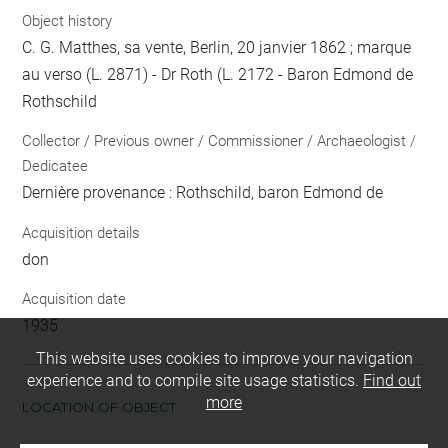
Object history
C. G. Matthes, sa vente, Berlin, 20 janvier 1862 ; marque
au verso (L. 2871) - Dr Roth (L. 2172 - Baron Edmond de
Rothschild
Collector / Previous owner / Commissioner / Archaeologist /
Dedicatee
Dernière provenance : Rothschild, baron Edmond de
Acquisition details
don
Acquisition date
1935
This website uses cookies to improve your navigation
experience and to compile site usage statistics.
Find out
more
LOCATION OF OBJECT