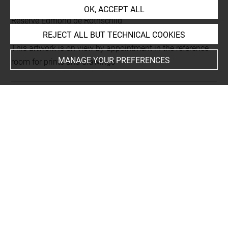
Current location
OK, ACCEPT ALL
Réserve Edmond de Rothschild
REJECT ALL BUT TECHNICAL COOKIES
This artwork is on view by appointment in the reference
MANAGE YOUR PREFERENCES
room for prints and drawings
INDEX
Collections
Roth, David-Didier
-
Matthes, Christian Gottfried L.
People
Huquier, Gabriel, gravure en rapport
-
Vanmour, Jean-
Baptiste, gravure en rapport
Subjects
Boucher, François, Recueil de diverses figures étrangères