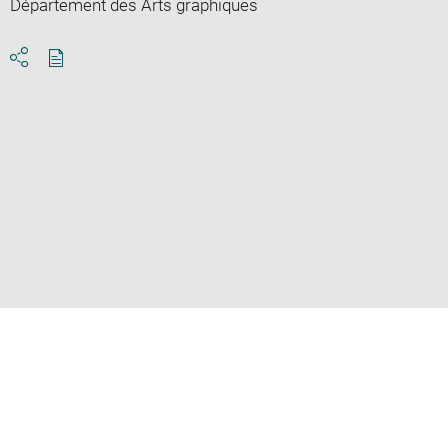
Département des Arts graphiques
Download
Share
pdf