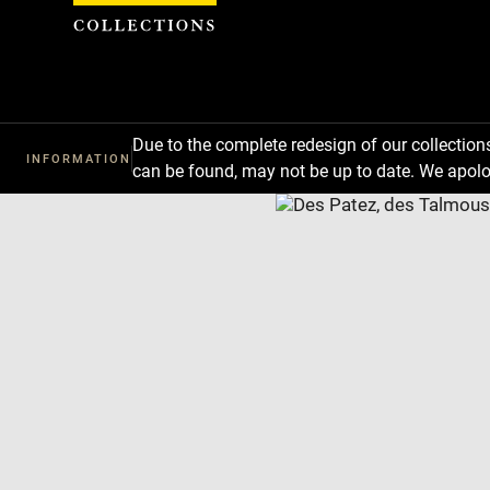
Cookies management panel
Due to the complete redesign of our collectio
INFORMATION
can be found, may not be up to date. We apolo
Download
Next
Previous