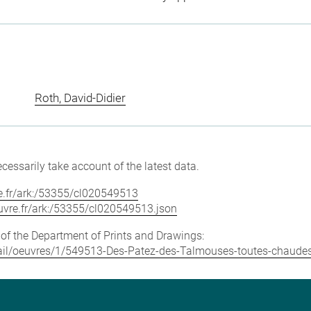
Roth, David-Didier
cessarily take account of the latest data.
vre.fr/ark:/53355/cl020549513
louvre.fr/ark:/53355/cl020549513.json
e of the Department of Prints and Drawings:
detail/oeuvres/1/549513-Des-Patez-des-Talmouses-toutes-chaude