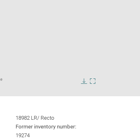
Enlarge
Le
image
in
Download
Enlarge
new
image
image
window
in
new
window
18982 LR/ Recto
Former inventory number:
19274