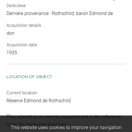
Dedicatee
Dernière provenance : Rothschild, baron Edmond de
Acquisition details
don
Acquisition date
1935
LOCATION OF OBJECT
Current location
Réserve Edmond de Rothschild
This artwork is on view by appointment in the reference
room for prints and drawings
This website uses cookies to improve your navigation