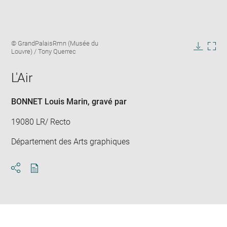
Enlarge
Image
© GrandPalaisRmn (Musée du
image
caption:
Louvre) / Tony Querrec
in
Downlo
Enla
new
image
ima
window
L'Air
in
new
win
BONNET Louis Marin
, gravé par
19080 LR/ Recto
Département des Arts graphiques
Download
Share
pdf