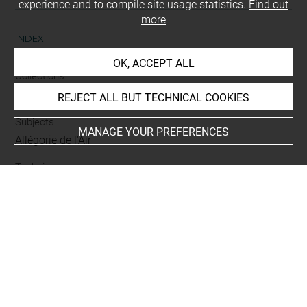
experience and to compile site usage statistics.
Find out
more
INDEX
OK, ACCEPT ALL
Collections
Roth, David-Didier
REJECT ALL BUT TECHNICAL COOKIES
Subjects
MANAGE YOUR PREFERENCES
Allégorie de l'Air
Techniques
manière de crayon
Last updated on 11.12.2024
The contents of this entry do not necessarily take
account of the latest data.
Permalink:
https://collections.louvre.fr/ark:/53355/cl0205