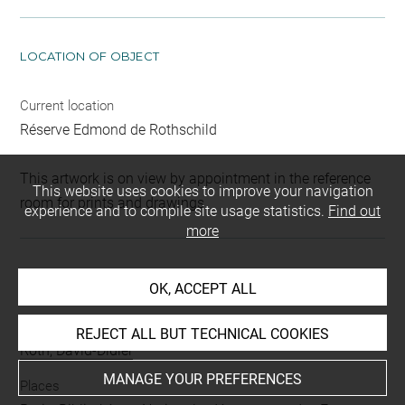
LOCATION OF OBJECT
Current location
Réserve Edmond de Rothschild
This artwork is on view by appointment in the reference
This website uses cookies to improve your navigation
room for prints and drawings
experience and to compile site usage statistics.
Find out
more
INDEX
OK, ACCEPT ALL
Collections
REJECT ALL BUT TECHNICAL COOKIES
Roth, David-Didier
MANAGE YOUR PREFERENCES
Places