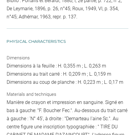
Biblio : Portalis et Beraldi, 1880, I, 2e partie, p. 722, n°2;
De Leymarie, 1896, p. 26, n°45; Roux, 1949, VI, p. 354,
n°45; Adhémar, 1963, repr. p. 137.
PHYSICAL CHARACTERISTICS
Dimensions
Dimensions à la feuille : H. 0,355 m ; L. 0,263 m
Dimensions au trait carré : H. 0,209 m ; L. 0,159 m
Dimensions au coup de planche : H. 0,223 m ; L. 0,17 m
Materials and techniques
Manière de crayon et impression en sanguine. Signé en
bas à gauche: "F. Boucher Fec.". Au-dessous du trait carré
à gauche : 'N° 45', à droite : "Demarteau l'aine Sc.". Au
centre figure une inscription typographiée : " TIRE DU
CABINET DE MADAME D'AZAINCOURT". L'adresse figure