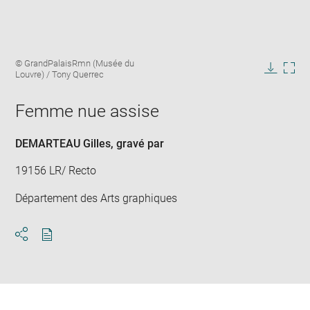
Enlarge
Image
© GrandPalaisRmn (Musée du
image
caption:
Louvre) / Tony Querrec
in
Downlo
Enla
new
image
ima
window
Femme nue assise
in
new
win
DEMARTEAU Gilles
, gravé par
19156 LR/ Recto
Département des Arts graphiques
Download
Share
pdf