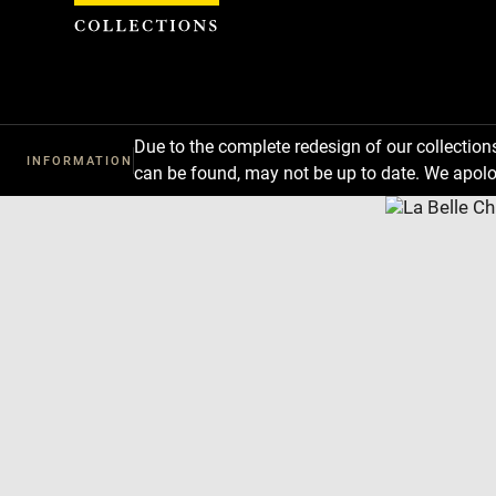
Cookies management panel
Due to the complete redesign of our collectio
INFORMATION
can be found, may not be up to date. We apolo
Download
Next
Previous