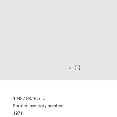
Enlarge
image
in
Download
Enlarge
new
image
image
window
in
new
window
19437 LR/ Recto
Former inventory number:
19711