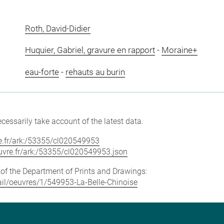
Roth, David-Didier
Huquier, Gabriel, gravure en rapport
-
Moraine+
eau-forte
-
rehauts au burin
cessarily take account of the latest data.
vre.fr/ark:/53355/cl020549953
louvre.fr/ark:/53355/cl020549953.json
e of the Department of Prints and Drawings:
etail/oeuvres/1/549953-La-Belle-Chinoise