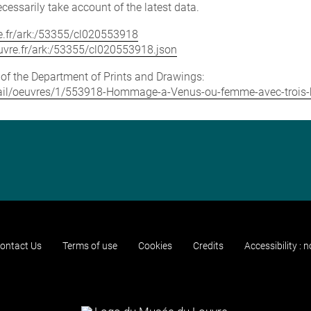
cessarily take account of the latest data.
vre.fr/ark:/53355/cl020553918
louvre.fr/ark:/53355/cl020553918.json
e of the Department of Prints and Drawings:
/detail/oeuvres/1/553918-Hommage-a-Venus-ou-femme-avec-troi
ontact Us
Terms of use
Cookies
Credits
Accessibility : 