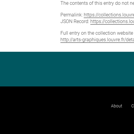
The contents of this entry do not ne
Permalink:
https://collections.lou
JSON Record:
https://collections.
Full entry on the collection websit
http://arts-graphiques.louvre.fr
About
C