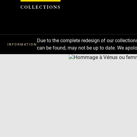
Cookies management panel
Due to the complete redesign of our collectio
INFORMATION
can be found, may not be up to date. We apolo
Download
Next
Previous