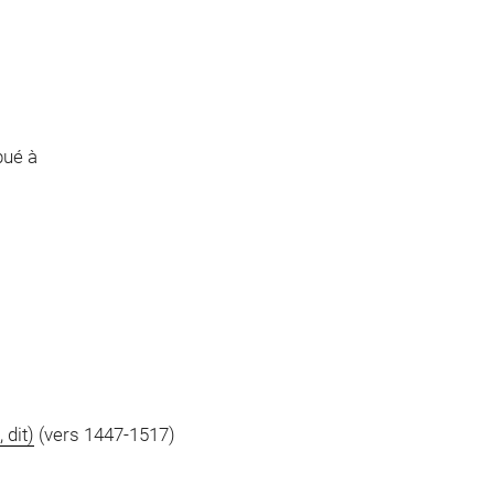
bué à
 dit)
(vers 1447-1517)