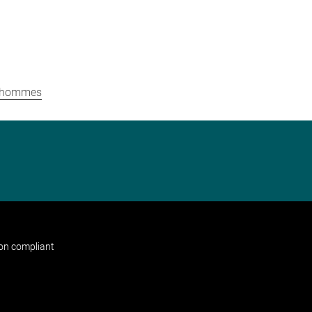
s-hommes
non compliant