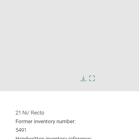
Enlarge
image
Download
Enlarge
in
image
image
new
in
window
new
window
21 Ni/ Recto
Former inventory number:
5491
Handwritten inventory reference: