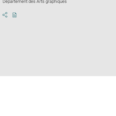
Département des Arts graphiques
Download
Share
pdf