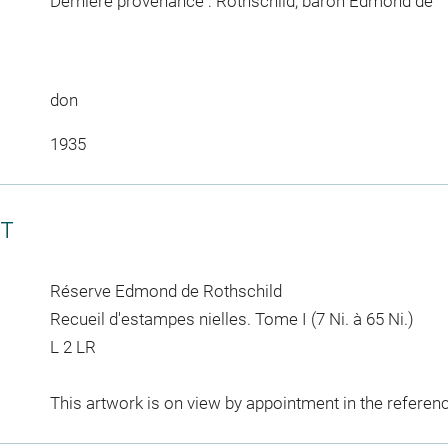
Dernière provenance : Rothschild, baron Edmond de
don
1935
CT
Réserve Edmond de Rothschild
Recueil d'estampes nielles. Tome I (7 Ni. à 65 Ni.)
L 2 LR
This artwork is on view by appointment in the referen