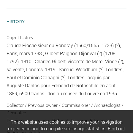
HISTORY
Object history
Claude Pioche sieur du Rondray (1660/1665 -1733) (?),
Paris, mars 1733 ; Gilbert Paignon-Dijonval (?) (1708-
1792), 1810 ; Charles-Gilbert, vicomte de Morel-Vindé (?),
sa vente, Londres, 1819 ; Samuel Woodburn (?), Londres ;
Paul et Dominic Colnaghi (?), Londres ; acquis par
Auguste Danlos pour Edmond de Rothschild en août
1889, 6900 francs ; don au musée du Louvre en 1935.
Collector / Previous owner / Commissioner / Archaeologist /
Dedicatee
Dernière provenance : Rothschild, baron Edmond de
This website uses cookies to improve your navigation
experience and to compile site usage statistics.
Find out
Acquisition details