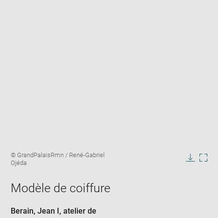
Enlarge
Image
© GrandPalaisRmn / René-Gabriel
image
caption:
Ojéda
in
Downlo
Enla
new
image
ima
window
Modèle de coiffure
in
new
win
Berain, Jean I
, atelier de