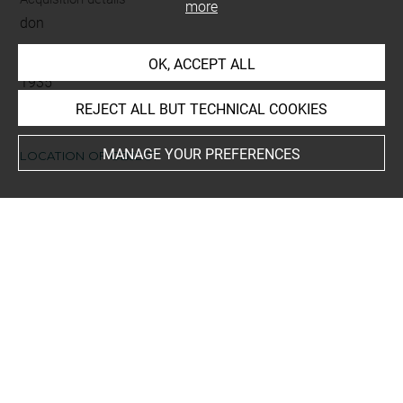
more
don
Acquisition date
OK, ACCEPT ALL
1935
REJECT ALL BUT TECHNICAL COOKIES
MANAGE YOUR PREFERENCES
LOCATION OF OBJECT
Current location
Réserve Edmond de Rothschild
Recueil de dessins : Costumes des Fêtes, Mascarades.
Théâtres, etc., de Louis XIV - Tome VII - 2157 DR à 2258
DR
This artwork is on view by appointment in the reference
room for prints and drawings