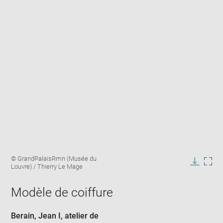
Enlarge
Image
© GrandPalaisRmn (Musée du
image
caption:
Louvre) / Thierry Le Mage
in
Downlo
Enla
new
image
ima
window
Modèle de coiffure
in
new
win
Berain, Jean I
, atelier de