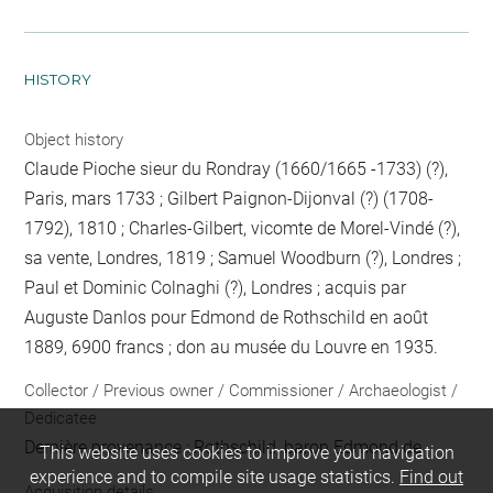
HISTORY
Object history
Claude Pioche sieur du Rondray (1660/1665 -1733) (?),
Paris, mars 1733 ; Gilbert Paignon-Dijonval (?) (1708-
1792), 1810 ; Charles-Gilbert, vicomte de Morel-Vindé (?),
sa vente, Londres, 1819 ; Samuel Woodburn (?), Londres ;
Paul et Dominic Colnaghi (?), Londres ; acquis par
Auguste Danlos pour Edmond de Rothschild en août
1889, 6900 francs ; don au musée du Louvre en 1935.
Collector / Previous owner / Commissioner / Archaeologist /
Dedicatee
Dernière provenance : Rothschild, baron Edmond de
This website uses cookies to improve your navigation
experience and to compile site usage statistics.
Find out
Acquisition details