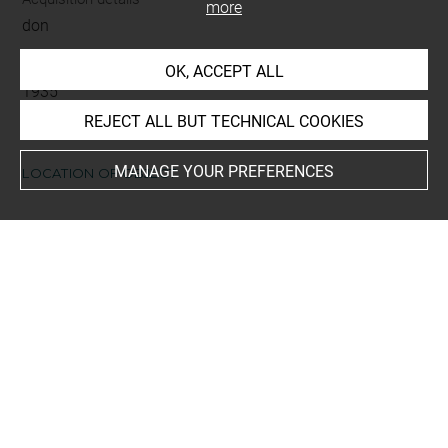
more
don
Acquisition date
OK, ACCEPT ALL
1935
REJECT ALL BUT TECHNICAL COOKIES
MANAGE YOUR PREFERENCES
LOCATION OF OBJECT
Current location
Réserve Edmond de Rothschild
Recueil de dessins : Costumes des Fêtes, Mascarades.
Théâtres, etc., de Louis XIV - Tome VII - 2157 DR à 2258
DR
This artwork is on view by appointment in the reference
room for prints and drawings