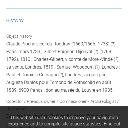
HISTORY
Object history
Claude Pioche sieur du Rondray (1660/1665 -1733) (?),
Paris, mars 1733 ; Gilbert Paignon-Dijonval (?) (1708-
1792), 1810 ; Charles-Gilbert, vicomte de Morel-Vindé (?),
sa vente, Londres, 1819 ; Samuel Woodburn (?), Londres ;
Paul et Dominic Colnaghi (?), Londres ; acquis par
Auguste Danlos pour Edmond de Rothschild en août
1889, 6900 francs ; don au musée du Louvre en 1935.
Collector / Previous owner / Commissioner / Archaeologist /
Dedicatee
Dernière provenance : Rothschild, baron Edmond de
This website uses cookies to improve your navigation
experience and to compile site usage statistics.
Find out
Acquisition details