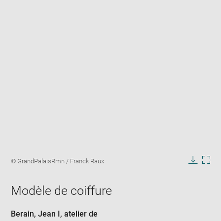
Enlarge
image
Image
© GrandPalaisRmn / Franck Raux
in
caption:
Downlo
Enla
new
image
ima
window
Modèle de coiffure
in
new
win
Berain, Jean I
, atelier de