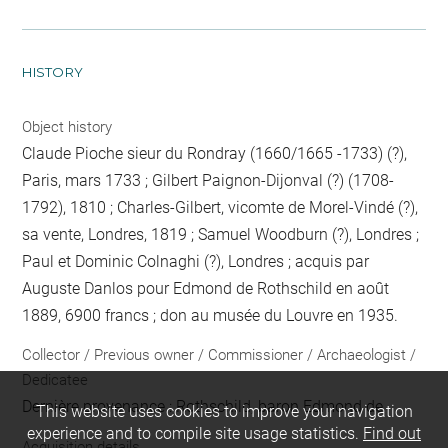
HISTORY
Object history
Claude Pioche sieur du Rondray (1660/1665 -1733) (?),
Paris, mars 1733 ; Gilbert Paignon-Dijonval (?) (1708-
1792), 1810 ; Charles-Gilbert, vicomte de Morel-Vindé (?),
sa vente, Londres, 1819 ; Samuel Woodburn (?), Londres ;
Paul et Dominic Colnaghi (?), Londres ; acquis par
Auguste Danlos pour Edmond de Rothschild en août
1889, 6900 francs ; don au musée du Louvre en 1935.
Collector / Previous owner / Commissioner / Archaeologist /
Dedicatee
Dernière provenance : Rothschild, baron Edmond de
This website uses cookies to improve your navigation
experience and to compile site usage statistics.
Find out
Acquisition details