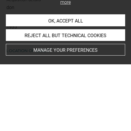
more
don
Acquisition date
OK, ACCEPT ALL
1935
REJECT ALL BUT TECHNICAL COOKIES
MANAGE YOUR PREFERENCES
LOCATION OF OBJECT
Current location
Réserve Edmond de Rothschild
Recueil de dessins : Costumes des Fêtes, Mascarades.
Théâtres, etc., de Louis XIV - Tome X - 2505 DR à 2627
DR
This artwork is on view by appointment in the reference
room for prints and drawings