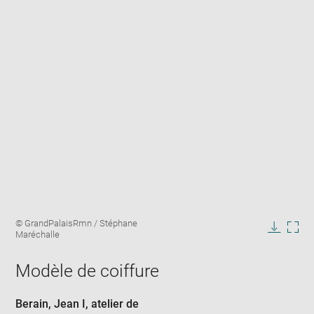
Enlarge
Image
© GrandPalaisRmn / Stéphane
image
caption:
Maréchalle
in
Downlo
Enla
new
image
ima
window
Modèle de coiffure
in
new
win
Berain, Jean I
, atelier de