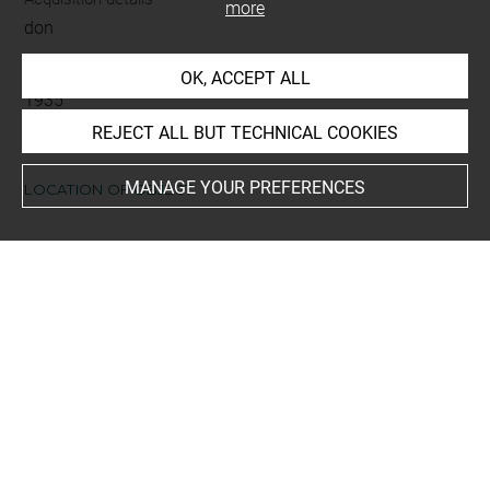
more
don
Acquisition date
OK, ACCEPT ALL
1935
REJECT ALL BUT TECHNICAL COOKIES
MANAGE YOUR PREFERENCES
LOCATION OF OBJECT
Current location
Réserve Edmond de Rothschild
Recueil de dessins : Costumes des Fêtes, Mascarades.
Théâtres, etc., de Louis XIV - Tome XIV - 2991 DR à 3185
DR bis
This artwork is on view by appointment in the reference
room for prints and drawings