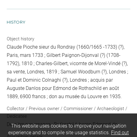
HISTORY
Object history
Claude Pioche sieur du Rondray (1660/1665 -1733) (?),
Paris, mars 1733 ; Gilbert Paignon-Dijonval (?) (1708-
1792), 1810 ; Charles-Gilbert, vicomte de Morel-Vindé (?),
sa vente, Londres, 1819 ; Samuel Woodburn (?), Londres ;
Paul et Dominic Colnaghi (?), Londres ; acquis par
Auguste Danlos pour Edmond de Rothschild en août
1889, 6900 francs ; don au musée du Louvre en 1935.
Collector / Previous owner / Commissioner / Archaeologist /
Dedicatee
Dernière provenance : Rothschild, baron Edmond de
This website uses cookies to improve your navigation
experience and to compile site usage statistics.
Find out
Acquisition details