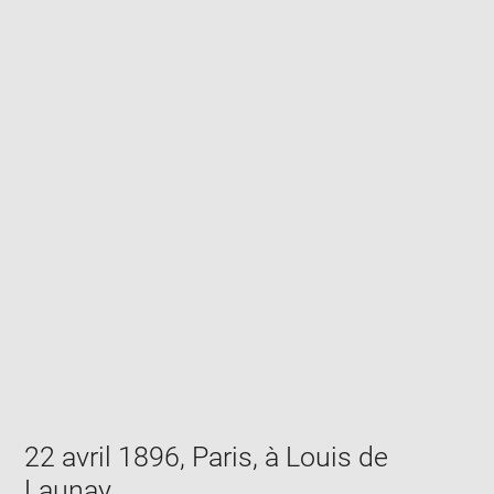
Enlarge
image
in
new
window
22 avril 1896, Paris, à Louis de
Launay