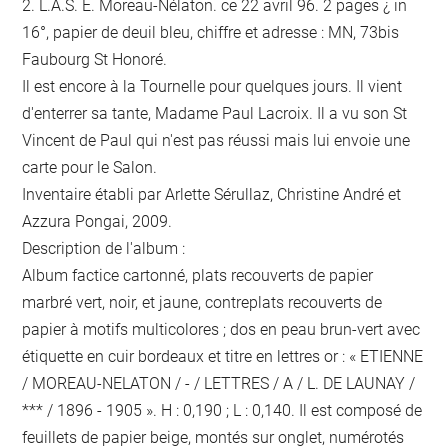
2. L.A.S. E. Moreau-Nélaton. ce 22 avril 96. 2 pages ¿ in
16°, papier de deuil bleu, chiffre et adresse : MN, 73bis
Faubourg St Honoré.
Il est encore à la Tournelle pour quelques jours. Il vient
d'enterrer sa tante, Madame Paul Lacroix. Il a vu son St
Vincent de Paul qui n'est pas réussi mais lui envoie une
carte pour le Salon.
Inventaire établi par Arlette Sérullaz, Christine André et
Azzura Pongai, 2009.
Description de l'album :
Album factice cartonné, plats recouverts de papier
marbré vert, noir, et jaune, contreplats recouverts de
papier à motifs multicolores ; dos en peau brun-vert avec
étiquette en cuir bordeaux et titre en lettres or : « ETIENNE
/ MOREAU-NELATON / - / LETTRES / A / L. DE LAUNAY /
*** / 1896 - 1905 ». H : 0,190 ; L : 0,140. Il est composé de
feuillets de papier beige, montés sur onglet, numérotés