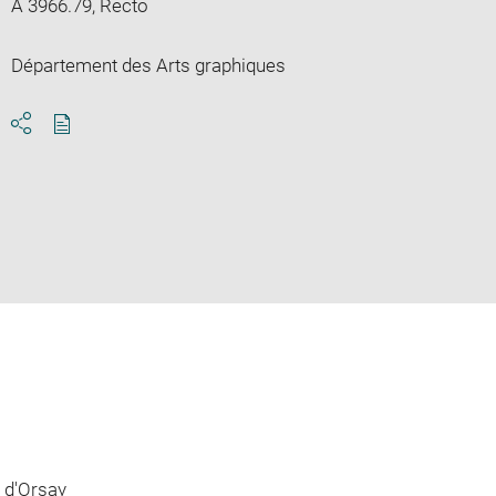
A 3966.79, Recto
Département des Arts graphiques
Download
Share
pdf
 d'Orsay