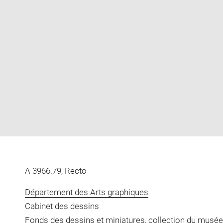
Enlarge
image
in
new
window
A 3966.79, Recto
Département des Arts graphiques
Cabinet des dessins
Fonds des dessins et miniatures, collection du musée