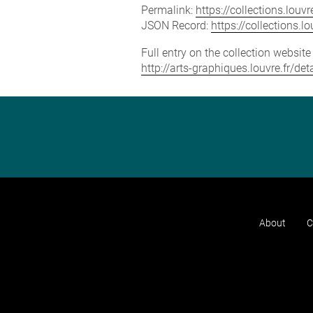
Permalink:
https://collections.lou
JSON Record:
https://collections.
Full entry on the collection websit
http://arts-graphiques.louvre.fr/d
About
C