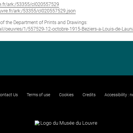
vre.fr/ark:/53355/cl020557529
louvre.fr/ark:/53355/cl020557529.json
e of the Department of Prints and Drawings:
etail/oeuvres/1/557529-12-octobre-1915-Beziers-a-Louis-de-Laun
ontact Us
Terms of use
Cookies
Credits
Accessibility : 