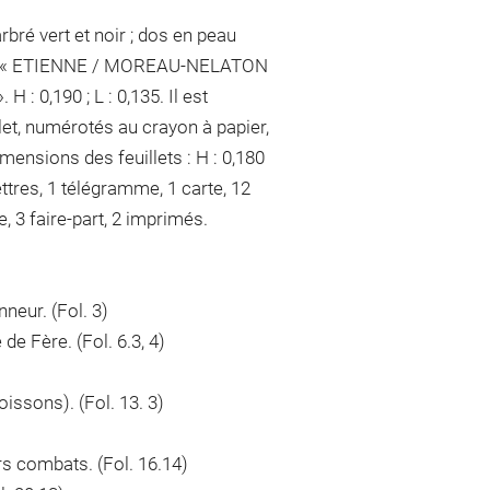
bré vert et noir ; dos en peau
s or : « ETIENNE / MOREAU-NELATON
 : 0,190 ; L : 0,135. Il est
et, numérotés au crayon à papier,
imensions des feuillets : H : 0,180
lettres, 1 télégramme, 1 carte, 12
, 3 faire-part, 2 imprimés.
neur. (Fol. 3)
e Fère. (Fol. 6.3, 4)
issons). (Fol. 13. 3)
rs combats. (Fol. 16.14)