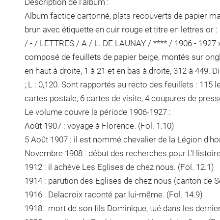
Description de l'album :
Album factice cartonné, plats recouverts de papier mar
brun avec étiquette en cuir rouge et titre en lettre
/ - / LETTRES / A / L. DE LAUNAY / **** / 1906 - 1927 ». H
composé de feuillets de papier beige, montés sur ongl
en haut à droite, 1 à 21 et en bas à droite, 312 à 449. D
; L : 0,120. Sont rapportés au recto des feuillets : 115 
cartes postale, 6 cartes de visite, 4 coupures de presse
Le volume couvre la période 1906-1927 :
Août 1907 : voyage à Florence. (Fol. 1.10)
5 Août 1907 : il est nommé chevalier de la Légion d'hon
Novembre 1908 : début des recherches pour L'Histoire d
1912 : il achève Les Eglises de chez nous. (Fol. 12.1)
1914 : parution des Eglises de chez nous (canton de So
1916 : Delacroix raconté par lui-même. (Fol. 14.9)
1918 : mort de son fils Dominique, tué dans les dernie