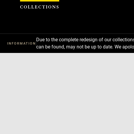
Cookies management panel
Due to the complete redesign of our collectio
INFORMATION
can be found, may not be up to date. We apolo
Download
Next
Previous