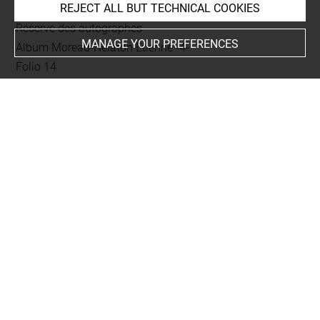
REJECT ALL BUT TECHNICAL COOKIES
Current location
Réserve des autographes
MANAGE YOUR PREFERENCES
Album Moreau-Nélaton Etienne -4-
Folio 14
rapporté au recto
This artwork is on view by appointment in the reference
room for prints and drawings
INDEX
Collections
Launay, Louis de
Places
Paris+