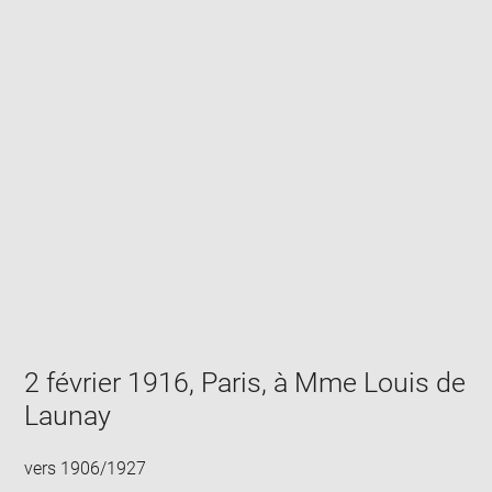
Enlarge
image
in
new
window
2 février 1916, Paris, à Mme Louis de
Launay
vers 1906/1927