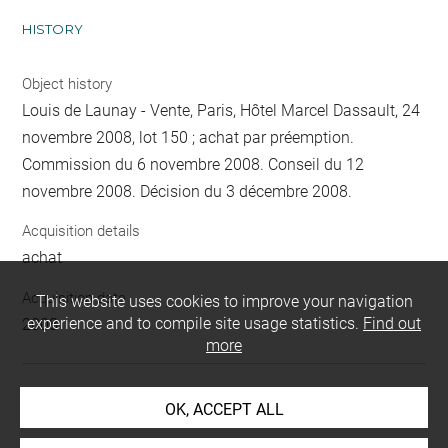
HISTORY
Object history
Louis de Launay - Vente, Paris, Hôtel Marcel Dassault, 24
novembre 2008, lot 150 ; achat par préemption.
Commission du 6 novembre 2008. Conseil du 12
novembre 2008. Décision du 3 décembre 2008.
Acquisition details
achat
Acquisition date
This website uses cookies to improve your navigation
experience and to compile site usage statistics.
Find out
2008
more
LOCATION OF OBJECT
OK, ACCEPT ALL