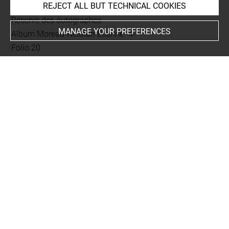
REJECT ALL BUT TECHNICAL COOKIES
Current location
Réserve des autographes
MANAGE YOUR PREFERENCES
Album Moreau-Nélaton Etienne -4-
Folio 20
rapporté au recto
This artwork is on view by appointment in the reference
room for prints and drawings
INDEX
Collections
Launay, Louis de
Places
Paris+