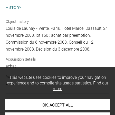
HISTORY
Object history
Louis de Launay - Vente, Paris, Hôtel Marcel Dassault, 24
novembre 2008, lot 150 ; achat par préemption.
Commission du 6 novembre 2008. Conseil du 12
novembre 2008. Décision du 3 décembre 2008.
Acquisition details
achat
Acquisition date
This website uses cookies to improve your navigation
experience and to compile site usage statistics.
Find out
2008
more
LOCATION OF OBJECT
OK, ACCEPT ALL