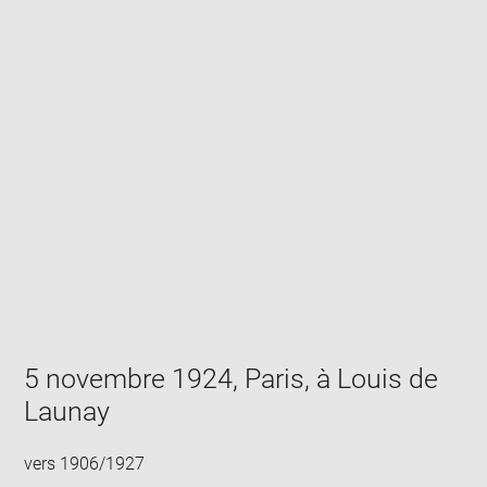
Enlarge
image
in
new
window
5 novembre 1924, Paris, à Louis de
Launay
vers 1906/1927