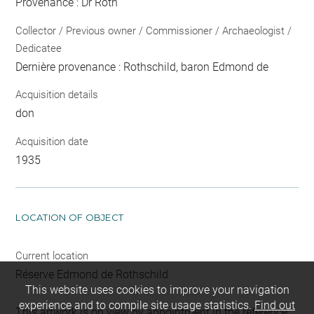
Provenance : Dr Roth
Collector / Previous owner / Commissioner / Archaeologist /
Dedicatee
Dernière provenance : Rothschild, baron Edmond de
Acquisition details
don
Acquisition date
1935
LOCATION OF OBJECT
Current location
Réserve Edmond de Rothschild
This website uses cookies to improve your navigation
experience and to compile site usage statistics.
Find out
This artwork is on view by appointment in the reference