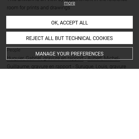
more
room for prints and drawings
OK, ACCEPT ALL
INDEX
REJECT ALL BUT TECHNICAL COOKIES
People
MANAGE YOUR PREFERENCES
Huquier, Gabriel, gravure en rapport
-
Aubert, Michel-
Guillaume, gravure en rapport
-
Surugue, Louis, gravure
en rapport
-
Tardieu, Nicolas-Henri, père, gravure en
rapport
-
Beauvais, Nicolas-Dauphin de, gravure en
rapport
-
Fratta, Domenico Maria, oeuvre en rapport
-
Larmessin, Nicolas de, gravure en rapport
-
Swiny, Eugène
Mac+
-
Churchill, John, duc de Marlborough+
-
Creti,
Donato, oeuve en rapport
-
Ferrajuoli, Nunzio, oeuvre en
rapport
Subjects