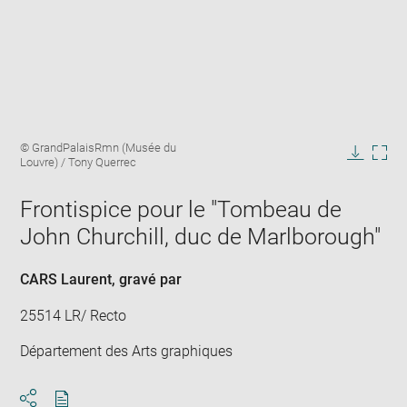
Enlarge
Image
© GrandPalaisRmn (Musée du
image
caption:
Louvre) / Tony Querrec
in
Downlo
Enla
new
image
ima
window
Frontispice pour le "Tombeau de
in
new
John Churchill, duc de Marlborough"
win
CARS Laurent
, gravé par
25514 LR/ Recto
Département des Arts graphiques