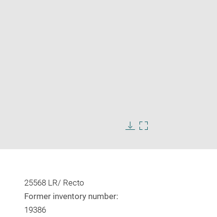
Enlarge
image
in
Download
Enlarge
new
image
image
window
in
new
window
25568 LR/ Recto
Former inventory number:
19386