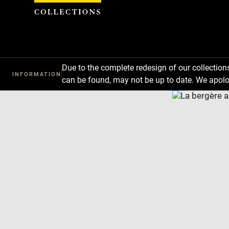
Cookies management panel
Due to the complete redesign of our collectio
INFORMATION
can be found, may not be up to date. We apolo
Download
Next
Previous