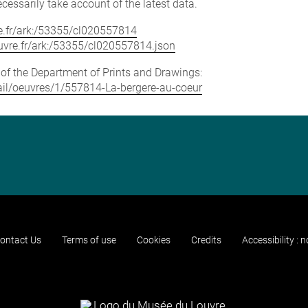
cessarily take account of the latest data.
vre.fr/ark:/53355/cl020557814
louvre.fr/ark:/53355/cl020557814.json
e of the Department of Prints and Drawings:
etail/oeuvres/1/557814-La-bergere-au-coeur
ontact Us
Terms of use
Cookies
Credits
Accessibility : 