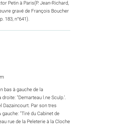
tor Petin à Paris(P. Jean-Richard,
L'œuvre gravé de François Boucher
p. 183, n°641).
 m
n bas à gauche de la
 droite: "Demarteau l.ne Sculp.'.
 Dazaincourt. Par son tres
A gauche: "Tiré du Cabinet de
au rue de la Peleterie à la Cloche