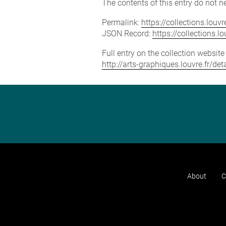
The contents of this entry do not ne
Permalink:
https://collections.lou
JSON Record:
https://collections.
Full entry on the collection websit
http://arts-graphiques.louvre.fr/d
About
C