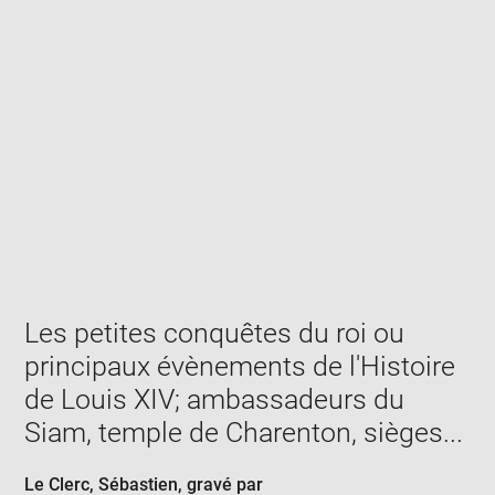
Enlarge
image
in
new
window
Les petites conquêtes du roi ou
principaux évènements de l'Histoire
de Louis XIV; ambassadeurs du
Siam, temple de Charenton, sièges...
Le Clerc, Sébastien
, gravé par