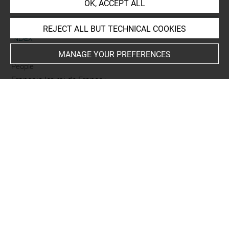
OK, ACCEPT ALL
REJECT ALL BUT TECHNICAL COOKIES
INDEX
MANAGE YOUR PREFERENCES
People
François Ier, roi de France+
Subjects
Jeu des Rois de France, de Stefano della Bella
Techniques
encre brune à la plume
-
pierre noire (traits)
Last updated on 25.03.2025
The contents of this entry do not necessarily take
account of the latest data.
Permalink:
https://collections.louvre.fr/ark:/53355/cl0205