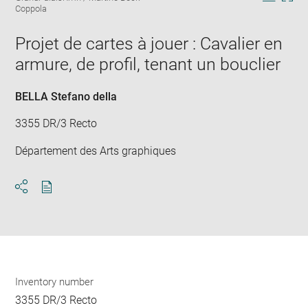
in
Downlo
Enla
Coppola
new
image
ima
window
in
Projet de cartes à jouer : Cavalier en
new
armure, de profil, tenant un bouclier
win
BELLA Stefano della
3355 DR/3 Recto
Département des Arts graphiques
Download
Share
pdf
Inventory number
3355 DR/3 Recto