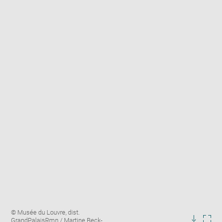
Enlarge
Image
© Musée du Louvre, dist.
image
caption:
GrandPalaisRmn / Martine Beck-