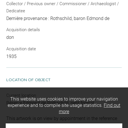
Collector / Previous owner / Commissioner / Archaeologist /
Dedicatee
Dernière provenance : Rothschild, baron Edmond de
Acquisition details
don
Acquisition date
1935
LOCATION OF OBJECT
Current location
This website uses cookies to improve your navigation
Réserve Edmond de Rothschild, petit format
experience and to compile site usage statistics.
Find out
more
This artwork is on view by appointment in the reference
room for prints and drawings