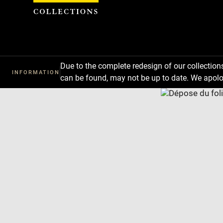
Cookies management panel
Due to the complete redesign of our collectio
INFORMATION
can be found, may not be up to date. We apolo
Download
Next
Previous