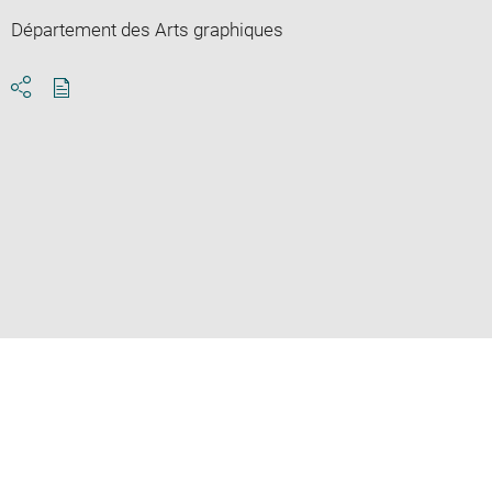
Département des Arts graphiques
Download
Share
pdf