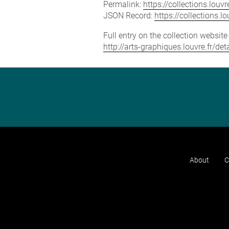
Permalink:
https://collections.lou
JSON Record:
https://collections.
Full entry on the collection websit
http://arts-graphiques.louvre.fr/d
About
C