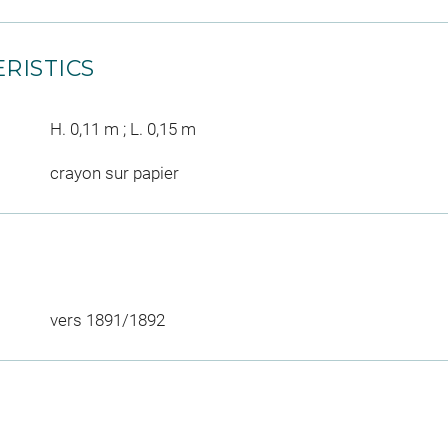
RISTICS
H. 0,11 m ; L. 0,15 m
crayon sur papier
vers 1891/1892