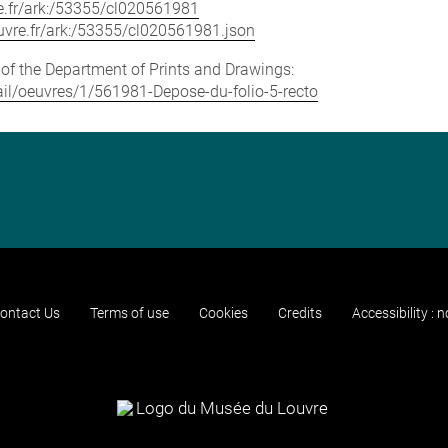
vre.fr/ark:/53355/cl020561981
louvre.fr/ark:/53355/cl020561981.json
e of the Department of Prints and Drawings:
etail/oeuvres/1/561981-Depose-du-folio-5-recto
ontact Us
Terms of use
Cookies
Credits
Accessibility : 