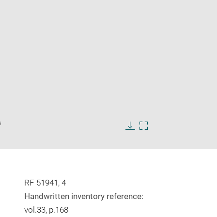
Enlarge
s
image
in
Download
Enlarge
new
image
image
window
in
new
window
RF 51941, 4
Handwritten inventory reference:
vol.33, p.168