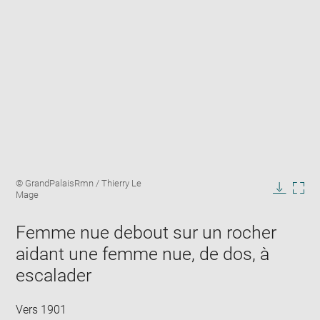
Enlarge
Image
© GrandPalaisRmn / Thierry Le
image
caption:
Mage
in
Downlo
Enla
new
image
ima
window
Femme nue debout sur un rocher
in
new
aidant une femme nue, de dos, à
win
escalader
Vers 1901