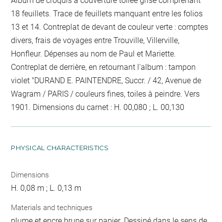
Album de croquis à couverture toilée grise comprenant
18 feuillets. Trace de feuillets manquant entre les folios
13 et 14. Contreplat de devant de couleur verte : comptes
divers, frais de voyages entre Trouville, Villerville,
Honfleur. Dépenses au nom de Paul et Mariette.
Contreplat de derrière, en retournant l'album : tampon
violet "DURAND E. PAINTENDRE, Succr. / 42, Avenue de
Wagram / PARIS / couleurs fines, toiles à peindre. Vers
1901. Dimensions du carnet : H. 00,080 ; L. 00,130
PHYSICAL CHARACTERISTICS
Dimensions
H. 0,08 m ; L. 0,13 m
Materials and techniques
plume et encre brune sur papier. Dessiné dans le sens de