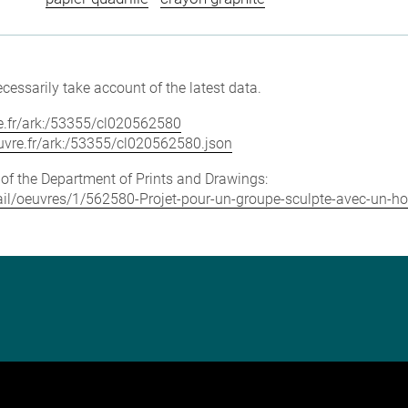
cessarily take account of the latest data.
vre.fr/ark:/53355/cl020562580
louvre.fr/ark:/53355/cl020562580.json
e of the Department of Prints and Drawings:
detail/oeuvres/1/562580-Projet-pour-un-groupe-sculpte-avec-u