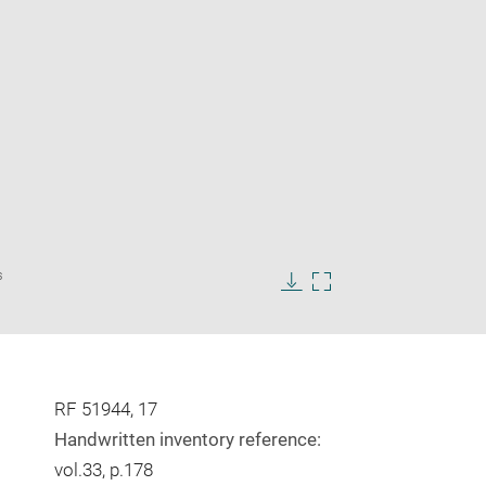
Enlarge
s
image
in
Download
Enlarge
new
image
image
window
in
new
window
RF 51944, 17
Handwritten inventory reference:
vol.33, p.178