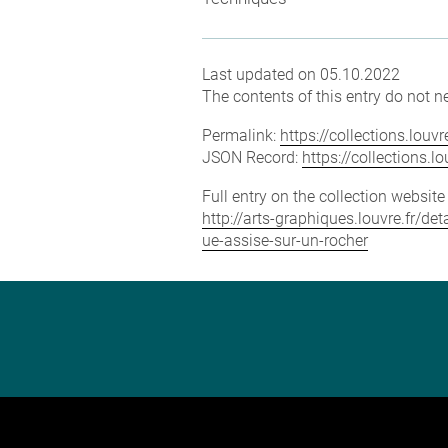
Last updated on 05.10.2022
The contents of this entry do not ne
Permalink:
https://collections.lou
JSON Record:
https://collections.
Full entry on the collection websit
http://arts-graphiques.louvre.fr/
ue-assise-sur-un-rocher