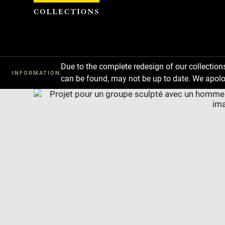
Cookies management panel
Due to the complete redesign of our collectio
INFORMATION
can be found, may not be up to date. We apolo
Download
Next
Previous