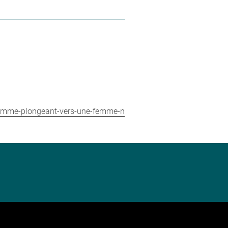
n-homme-plongeant-vers-une-femme-n