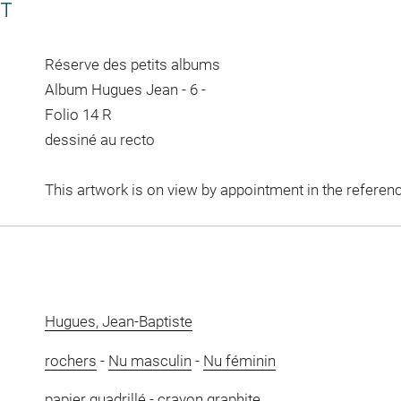
CT
Réserve des petits albums
Album Hugues Jean - 6 -
Folio 14 R
dessiné au recto
This artwork is on view by appointment in the referen
Hugues, Jean-Baptiste
rochers
-
Nu masculin
-
Nu féminin
papier quadrillé
-
crayon graphite