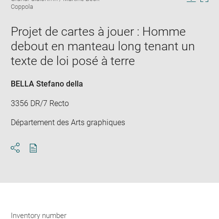
in
Downlo
Enla
Coppola
new
image
ima
window
in
Projet de cartes à jouer : Homme
new
debout en manteau long tenant un
win
texte de loi posé à terre
BELLA Stefano della
3356 DR/7 Recto
Département des Arts graphiques
Download
Share
pdf
Inventory number