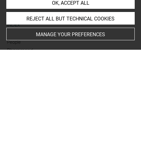
OK, ACCEPT ALL
REJECT ALL BUT TECHNICAL COOKIES
INDEX
MANAGE YOUR PREFERENCES
People
Pharamond
Subjects
Jeu des Rois de France, de Stefano della Bella
Techniques
encre brune à la plume
-
lavis (brun)
-
pierre noire (traits)
Last updated on 25.03.2025
The contents of this entry do not necessarily take
account of the latest data.