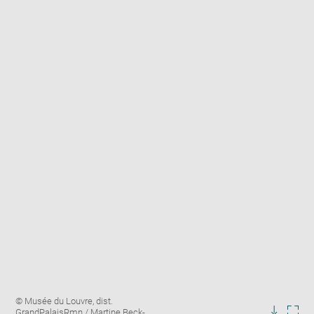
Enlarge
Image
© Musée du Louvre, dist.
image
caption:
GrandPalaisRmn / Martine Beck-