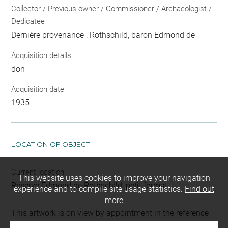
Collector / Previous owner / Commissioner / Archaeologist /
Dedicatee
Dernière provenance : Rothschild, baron Edmond de
Acquisition details
don
Acquisition date
1935
LOCATION OF OBJECT
Current location
This website uses cookies to improve your navigation
Réserve Edmond de Rothschild, petit format
experience and to compile site usage statistics.
Find out
more
This artwork is on view by appointment in the reference
room for prints and drawings