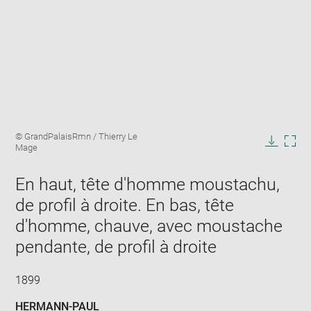
Enlarge
Image
© GrandPalaisRmn / Thierry Le
image
caption:
Mage
in
Downlo
Enla
new
image
ima
window
En haut, tête d'homme moustachu,
in
new
de profil à droite. En bas, tête
win
d'homme, chauve, avec moustache
pendante, de profil à droite
1899
HERMANN-PAUL