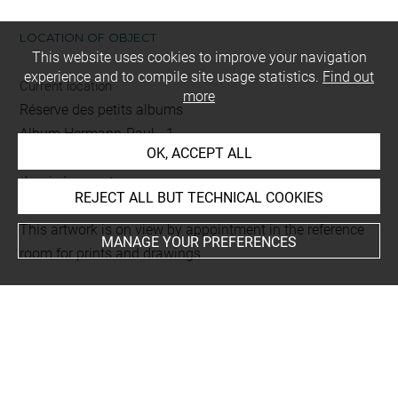
LOCATION OF OBJECT
This website uses cookies to improve your navigation
experience and to compile site usage statistics.
Find out
Current location
more
Réserve des petits albums
Album Hermann-Paul - 1 -
OK, ACCEPT ALL
Folio 13 R
dessiné au recto
REJECT ALL BUT TECHNICAL COOKIES
This artwork is on view by appointment in the reference
MANAGE YOUR PREFERENCES
room for prints and drawings
INDEX
Places