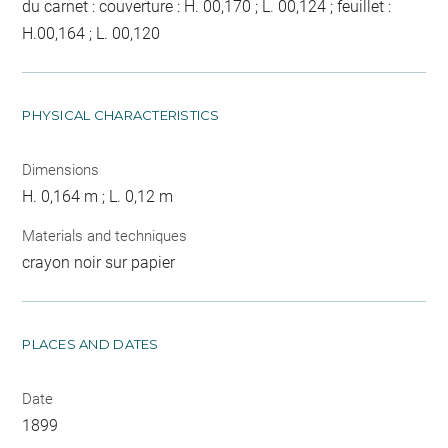
du carnet : couverture : H. 00,170 ; L. 00,124 ; feuillet :
H.00,164 ; L. 00,120
PHYSICAL CHARACTERISTICS
Dimensions
H. 0,164 m ; L. 0,12 m
Materials and techniques
crayon noir sur papier
PLACES AND DATES
Date
1899