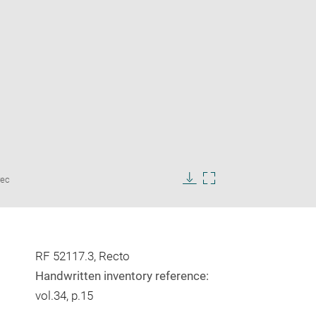
Enlarge
rec
image
Download
Enlarge
in
image
image
new
in
window
new
window
RF 52117.3, Recto
Handwritten inventory reference:
vol.34, p.15