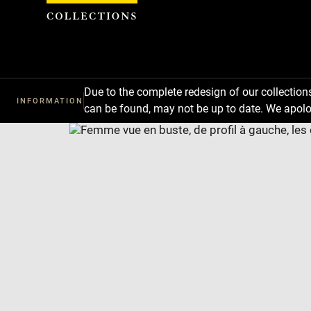
Cookies management panel
Due to the complete redesign of our collectio
INFORMATION
can be found, may not be up to date. We apolo
Download
Next
Previous