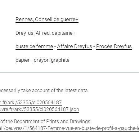
Rennes, Conseil de guerre+
Dreyfus, Alfred, capitaine+
buste de femme
-
Affaire Dreyfus
-
Procès Dreyfus
papier
-
crayon graphite
cessarily take account of the latest data.
vre.fr/ark:/53355/cl020564187
louvre.fr/ark:/53355/cl020564187.json
e of the Department of Prints and Drawings:
detail/oeuvres/1/564187-Femme-vue-en-buste-de-profil-a-gauche-