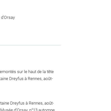
 d'Orsay
emontés sur le haut de la tête
taine Dreyfus à Rennes, août-
itaine Dreyfus à Rennes, août-
u Musée d'Orsay, n°13 automne