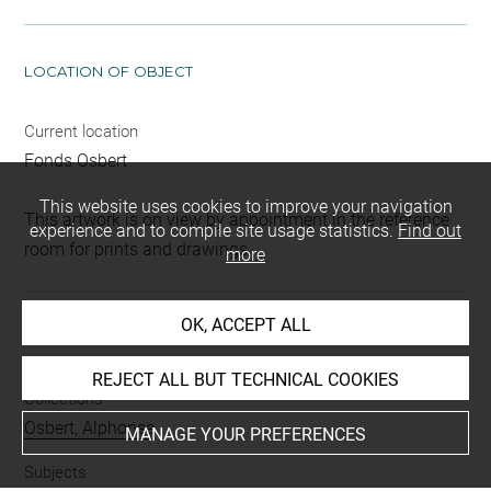
LOCATION OF OBJECT
Current location
Fonds Osbert
This website uses cookies to improve your navigation
This artwork is on view by appointment in the reference
experience and to compile site usage statistics.
Find out
room for prints and drawings
more
OK, ACCEPT ALL
INDEX
REJECT ALL BUT TECHNICAL COOKIES
Collections
Osbert, Alphonse
MANAGE YOUR PREFERENCES
Subjects