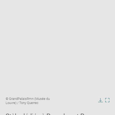
Enlarge
Image
© GrandPalaisRmn (Musée du
image
caption:
Louvre) / Tony Querrec
in
Downlo
Enla
new
image
ima
window
in