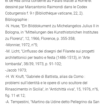
et de Rea Silvia conservé au Palais Mattei à Rome et
dessiné par Marcantonio Raimondi dans le Codex
Coburgensis f. 9 r (Bibliothèque vaticane, 22, 2).
Bibliographie :
-N. Huse, "Ein Bilddokument zu Michelangelos Julius II in
Bologna, in "Mitteilungen des Kunsthistorichen Institutes
zu Florenz", 12, 1966, Florence, p. 355-358;
-Monnier, 1972, n°5;
-M. Licht, "L'influsso dei disegni del Filarete sui progetti
architettonici per teatro e festa (1486-1513), in "Arte
lombarda", 38/39, 1973, p. 91-102;
-Jacob 1973;
-H. W. Kruft, "Gabriele di Battista, alias da Como :
problemi sull'identità e le opere di uno scultore del
Rinascimento in Sicilia", in "Antichittà viva", 15, 1976, n°6,
fig. 11 et 12;
-A. Tempestini, "Martino da Udine detto Pellegrino da San