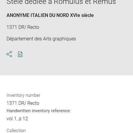
Stèle dédiée à Romulus et Remus
new
win
ANONYME ITALIEN DU NORD XVIe siècle
1371 DR/ Recto
Département des Arts graphiques
Download
Share
pdf
Inventory number
1371 DR/ Recto
Handwritten inventory reference:
vol.1, p.12
Collection