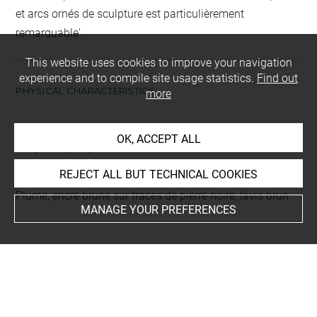
et arcs ornés de sculpture est particulièrement
remarquable'.
This website uses cookies to improve your navigation
experience and to compile site usage statistics.
Find out
PHYSICAL CHARACTERISTICS
more
Dimensions
OK, ACCEPT ALL
H. 0,29 m ; L. 0,19 m
REJECT ALL BUT TECHNICAL COOKIES
Materials and techniques
Plume, encre brune sur traces de pierre noire, lavis brun.
MANAGE YOUR PREFERENCES
HISTORY
Object history
H. Destailleur, sa vente, Paris, 19 mai 1896, n°320; Jules