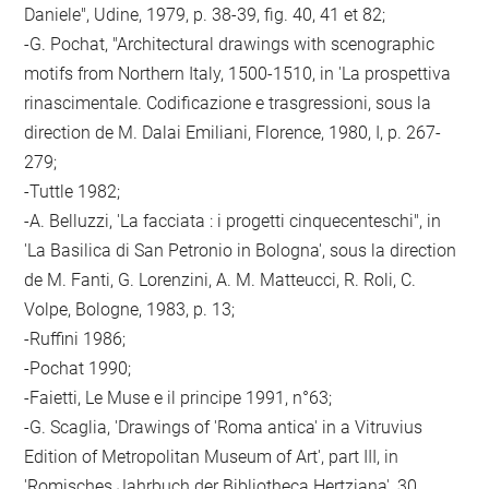
Daniele", Udine, 1979, p. 38-39, fig. 40, 41 et 82;
-G. Pochat, "Architectural drawings with scenographic
motifs from Northern Italy, 1500-1510, in 'La prospettiva
rinascimentale. Codificazione e trasgressioni, sous la
direction de M. Dalai Emiliani, Florence, 1980, I, p. 267-
279;
-Tuttle 1982;
-A. Belluzzi, 'La facciata : i progetti cinquecenteschi", in
'La Basilica di San Petronio in Bologna', sous la direction
de M. Fanti, G. Lorenzini, A. M. Matteucci, R. Roli, C.
Volpe, Bologne, 1983, p. 13;
-Ruffini 1986;
-Pochat 1990;
-Faietti, Le Muse e il principe 1991, n°63;
-G. Scaglia, 'Drawings of 'Roma antica' in a Vitruvius
Edition of Metropolitan Museum of Art', part III, in
'Romisches Jahrbuch der Bibliotheca Hertziana', 30,