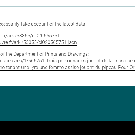
cessarily take account of the latest data.
vre.fr/ark:/53355/cl020565751
louvre.fr/ark:/53355/cl020565751.json
e of the Department of Prints and Drawings:
detail/oeuvres/1/565751-Trois-personnages-jouant-de-la-musique
e-tenant-une-lyre-une-femme-assise-jouant-du-pipeau-Pour-Or