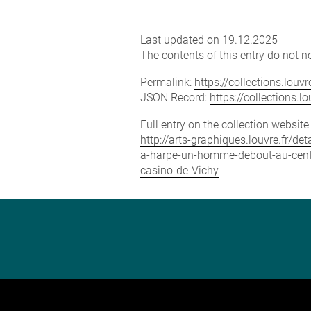
Last updated on 19.12.2025
The contents of this entry do not ne
Permalink:
https://collections.lou
JSON Record:
https://collections.
Full entry on the collection websit
http://arts-graphiques.louvre.fr/
a-harpe-un-homme-debout-au-centr
casino-de-Vichy