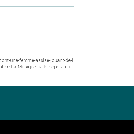
-dont-une-femme-assise-jouant-de-l
phee-La-Musique-salle-dopera-du-