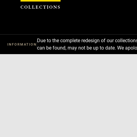
Cookies management panel
Due to the complete redesign of our collectio
INFORMATION
can be found, may not be up to date. We apolo
Download
Next
Previous