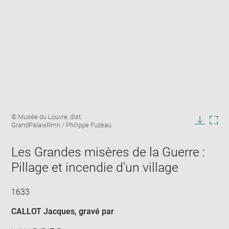
Enlarge
Image
© Musée du Louvre, dist.
image
caption:
GrandPalaisRmn / Philippe Fuzeau
in
Downlo
Enla
new
image
ima
window
Les Grandes misères de la Guerre :
in
new
Pillage et incendie d'un village
win
1633
CALLOT Jacques
, gravé par