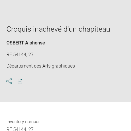
Enlarge
image
in
new
window
Croquis inachevé d'un chapiteau
OSBERT Alphonse
RF 54144, 27
Département des Arts graphiques
Download
Share
pdf
Inventory number
RF 54144, 27