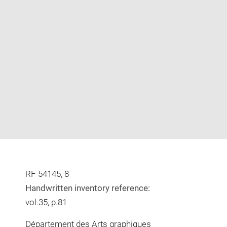
Enlarge
image
in
new
window
RF 54145, 8
Handwritten inventory reference:
vol.35, p.81
Département des Arts graphiques