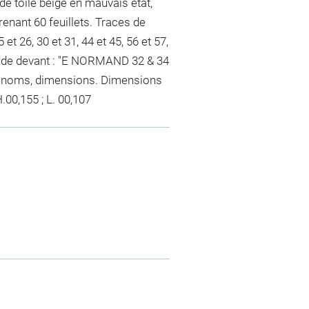
e toile beige en mauvais état,
renant 60 feuillets. Traces de
 et 26, 30 et 31, 44 et 45, 56 et 57,
lat de devant : "E NORMAND 32 & 34
e, noms, dimensions. Dimensions
H.00,155 ; L. 00,107