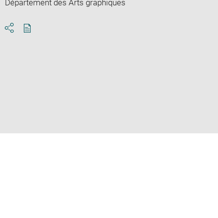
Département des Arts graphiques
Download
Share
pdf