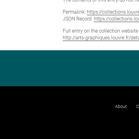
Permalink:
https://collections.lou
JSON Record:
https://collections.
Full entry on the collection websit
http://arts-graphiques.louvre.fr/
About
C