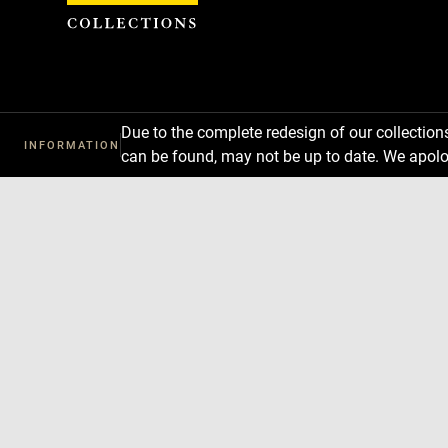
Cookies management panel
Due to the complete redesign of our collectio
INFORMATION
can be found, may not be up to date. We apolo
Download
Next
Previous