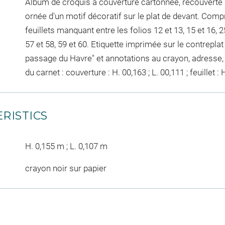
Album de croquis à couverture cartonnée, recouverte d
ornée d'un motif décoratif sur le plat de devant. Comp
feuillets manquant entre les folios 12 et 13, 15 et 16, 25
57 et 58, 59 et 60. Etiquette imprimée sur le contrep
passage du Havre" et annotations au crayon, adress
du carnet : couverture : H. 00,163 ; L. 00,111 ; feuillet : 
RISTICS
H. 0,155 m ; L. 0,107 m
crayon noir sur papier