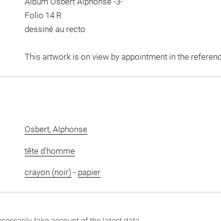
Album Osbert Alphonse -3-
Folio 14 R
dessiné au recto
This artwork is on view by appointment in the referen
Osbert, Alphonse
tête d'homme
crayon (noir)
-
papier
cessarily take account of the latest data.