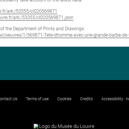
vre.fr/ark:/53355/cl020569871
louvre.fr/ark:/53355/cl020569871.json
e of the Department of Prints and Drawings:
detail/oeuvres/1/569871-Tete-dhomme-avec-une-grande-barbe-de-
ontact Us
Terms of use
Cookies
Credits
Accessibility : 