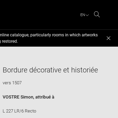
EN
Search
nline catalogue, particularly rooms in which artworks
 restored.
Bordure décorative et historiée
vers 1507
VOSTRE Simon
, attribué à
L 227 LR/6 Recto