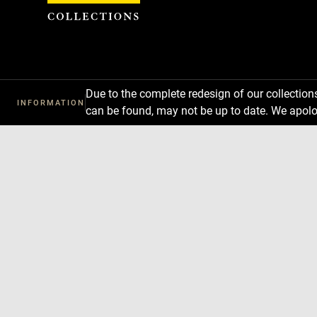
Cookies management panel
Due to the complete redesign of our collectio
INFORMATION
can be found, may not be up to date. We apolo
Download
Next
Previous