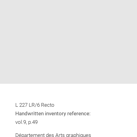
Enlarge
image
in
new
window
L 227 LR/6 Recto
Handwritten inventory reference:
vol.9, p.49
Département des Arts graphiques