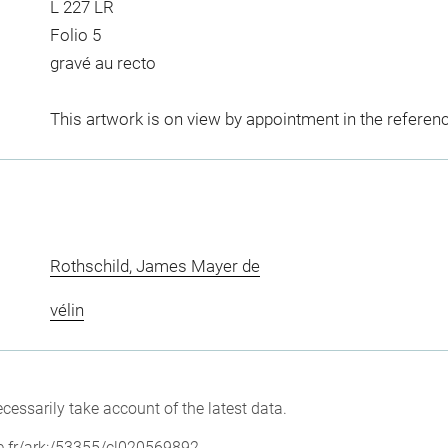
L 227 LR
Folio 5
gravé au recto
This artwork is on view by appointment in the referen
Rothschild, James Mayer de
vélin
cessarily take account of the latest data.
vre.fr/ark:/53355/cl020569892