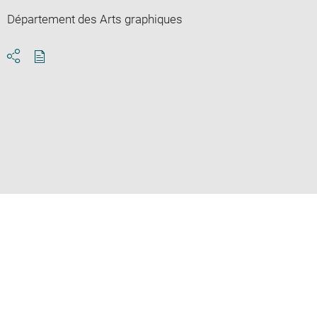
Département des Arts graphiques
Download
Share
pdf