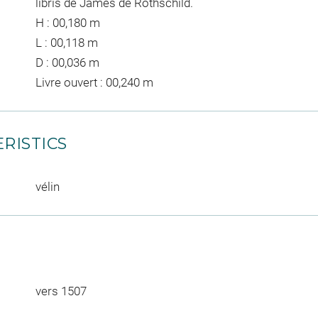
libris de James de Rothschild.
H : 00,180 m
L : 00,118 m
D : 00,036 m
Livre ouvert : 00,240 m
RISTICS
vélin
vers 1507