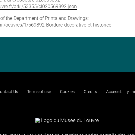
louvre.fr/ark:/53355/cl020569892.json
e of the Department of Prints and Drawings:
tail/oeuvres/1/569892-Bordure-decorative-et-historiee
ontact Us
Terms of use
Cookies
Credits
Accessibility : 