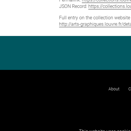
JSON Record:
https://collections.
Full entry on the collection websit
http://arts-graphiques.louvre.fr/de
About
C