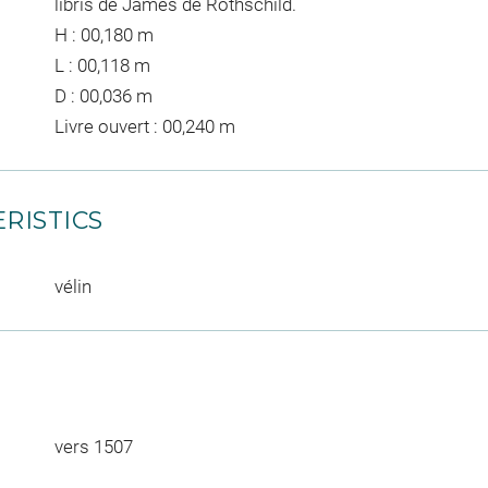
libris de James de Rothschild.
H : 00,180 m
L : 00,118 m
D : 00,036 m
Livre ouvert : 00,240 m
RISTICS
vélin
vers 1507