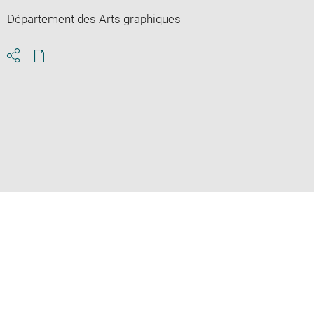
Département des Arts graphiques
Download
Share
pdf