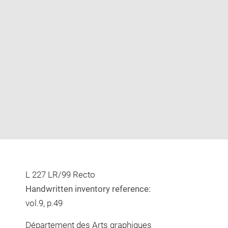
Enlarge
image
in
new
window
L 227 LR/99 Recto
Handwritten inventory reference:
vol.9, p.49
Département des Arts graphiques