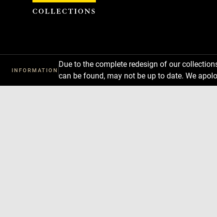
Cookies management panel
Due to the complete redesign of our collectio
INFORMATION
can be found, may not be up to date. We apolo
Download
Next
Previous