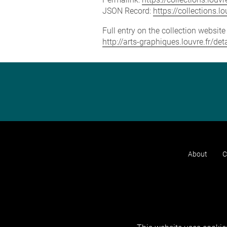
JSON Record:
https://collections.
Full entry on the collection websit
http://arts-graphiques.louvre.fr/de
About
C