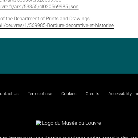
louvre.fr/ark:/53355/cl020569985.json
e of the Department of Prints and Drawings:
tail/oeuvres/1/569985-Bordure-decorative-et-historiee
ontact Us
Terms of use
Cookies
Credits
Accessibility : 