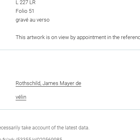
L 227 LR
Folio 51
gravé au verso
This artwork is on view by appointment in the referen
Rothschild, James Mayer de
vélin
cessarily take account of the latest data.
vre.fr/ark:/53355/cl020569985