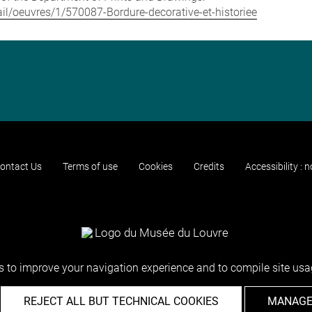
tail/oeuvres/1/570087-Bordure-decorative-et-historiee
ontact Us
Terms of use
Cookies
Credits
Accessibility : 
 to improve your navigation experience and to compile site usag
REJECT ALL BUT TECHNICAL COOKIES
MANAGE