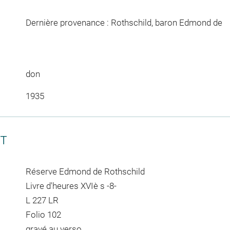
Dernière provenance : Rothschild, baron Edmond de
don
1935
CT
Réserve Edmond de Rothschild
Livre d'heures XVIè s -8-
L 227 LR
Folio 102
gravé au verso