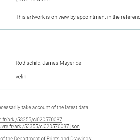
This artwork is on view by appointment in the referen
Rothschild, James Mayer de
vélin
cessarily take account of the latest data.
vre.fr/ark:/53355/cl020570087
louvre.fr/ark:/53355/cl020570087.json
e of the Department of Prints and Drawings: