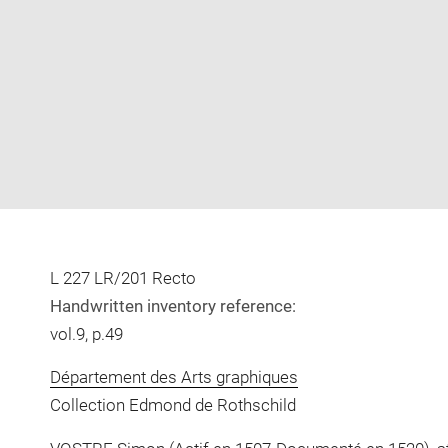
Enlarge
image
in
new
window
L 227 LR/201 Recto
Handwritten inventory reference:
vol.9, p.49
Département des Arts graphiques
Collection Edmond de Rothschild