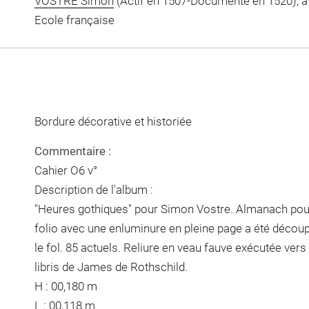
VOSTRE Simon
(Actif en 1507-Documenté en 1520), at
Ecole française
Bordure décorative et historiée
Commentaire :
Cahier O6 v°
Description de l'album :
"Heures gothiques" pour Simon Vostre. Almanach pour
folio avec une enluminure en pleine page a été découpé. 
le fol. 85 actuels. Reliure en veau fauve exécutée vers
libris de James de Rothschild.
H : 00,180 m
L : 00,118 m