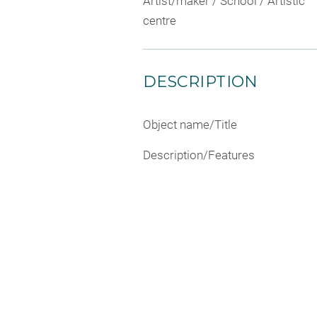
Artist/maker / School / Artistic
centre
DESCRIPTION
Object name/Title
Description/Features