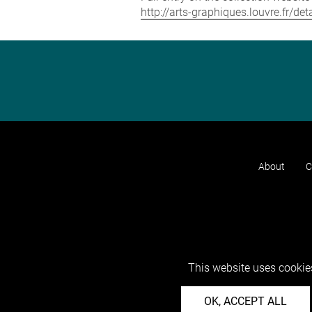
http://arts-graphiques.louvre.fr/de
About
C
This website uses cookies
OK, ACCEPT ALL