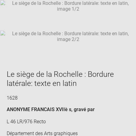
SKIP IMAGE CAROUSEL
in
new
win
Le siège de la Rochelle : Bordure
latérale: texte en latin
1628
ANONYME FRANCAIS XVIIè s
, gravé par
L 46 LR/976 Recto
Département des Arts graphiques