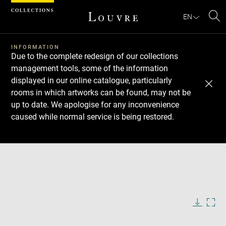
Cookies management panel
EN
Se
INFORMATION
Due to the complete redesign of our collections
management tools, some of the information
displayed in our online catalogue, particularly
rooms in which artworks can be found, may not be
up to date. We apologise for any inconvenience
caused while normal service is being restored.
Download
Next
Previous
Enlarge
image
in
Enlarge
new
image
window
in
Image
Downlo
Enla
caption:
new
image
ima
window