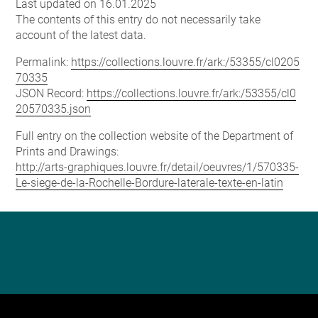
Last updated on 16.01.2025
The contents of this entry do not necessarily take
account of the latest data.
Permalink:
https://collections.louvre.fr/ark:/53355/cl0205
70335
JSON Record:
https://collections.louvre.fr/ark:/53355/cl0
20570335.json
Full entry on the collection website of the Department of
Prints and Drawings:
http://arts-graphiques.louvre.fr/detail/oeuvres/1/570335-
Le-siege-de-la-Rochelle-Bordure-laterale-texte-en-latin