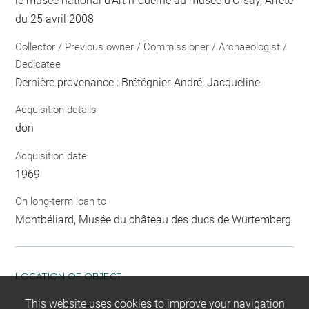
le musée national d'Art moderne au musée d'Orsay, Arrêté
du 25 avril 2008
Collector / Previous owner / Commissioner / Archaeologist /
Dedicatee
Dernière provenance : Brétégnier-André, Jacqueline
Acquisition details
don
Acquisition date
1969
On long-term loan to
Montbéliard, Musée du château des ducs de Würtemberg
LOCATION OF OBJECT
This website uses cookies to improve your navigation