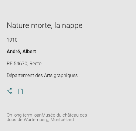
image
in
new
window
Nature morte, la nappe
1910
André, Albert
RF 54670, Recto
Département des Arts graphiques
Download
Share
pdf
On long-term loanMusée du château des
ducs de Würtemberg, Montbéliard