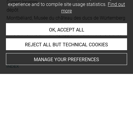
Current location
experience and to compile site usage statistics.
Find out
dépôt
more
Montbéliard, Musée du château des ducs de Würtemberg
OK, ACCEPT ALL
This artwork is on view by appointment in the reference
room for prints and drawings
REJECT ALL BUT TECHNICAL COOKIES
MANAGE YOUR PREFERENCES
INDEX
Collections
Brétégnier-André, Jacqueline
-
André, Albert
Subjects
nature morte
Techniques
papier
-
encre noire à la plume (encre de Chine)